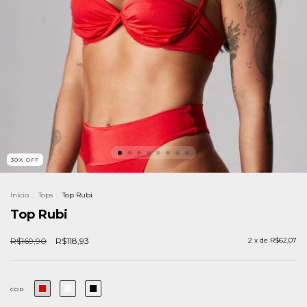
30
%
OFF
Início
.
Tops
.
Top Rubi
Top Rubi
R$169,90
R$118,93
2
x de
R$62,07
COR