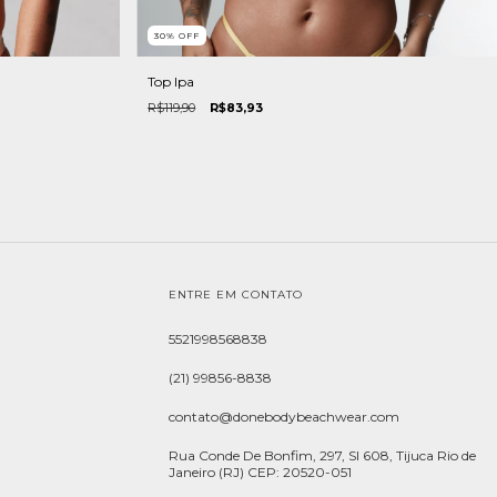
30
%
OFF
Top Ipa
R$119,90
R$83,93
ENTRE EM CONTATO
5521998568838
(21) 99856-8838
contato@donebodybeachwear.com
Rua Conde De Bonfim, 297, Sl 608, Tijuca Rio de
Janeiro (RJ) CEP: 20520-051