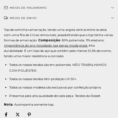
MEIOS DE PAGAMENTO
MEIOS DE ENVIO
Top de cortinha+amarração, tendo uma argola central entre os seios
com uma fita de 2 tiras removíveis, possibilitando que o top tenha várias
formas de amarração.
Composição
: 89% poliamida, 11% elastano.
Importância do aço inoxidado nas peças moda praia:
Alta
durabilidade. É um tipo de aço que contêm pelo menos 10,5% de cromo,
tendo uma maior resistência a corrosão.
Todos os nossos tecidos são em poliamida. NÃO TRABALHAMOS
COM POLIÉSTER.
Todos os nossos tecidos têm proteção UV 50+.
Todos os nossos modelos são exclusivos por confecção própria.
Presamos pela alta qualidade de cada peça. Tecidos da Rosset.
Nota
: Acompanha somente top.