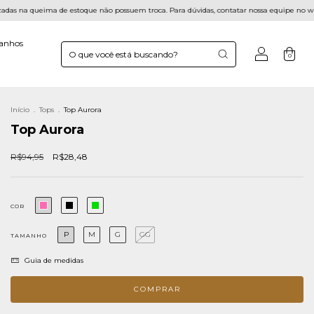
de estoque não possuem troca. Para dúvidas, contatar nossa equipe no whastapp.
Co
anhos
0
Início
.
Tops
.
Top Aurora
Top Aurora
R$94,95
R$28,48
COR
P
M
G
GG
TAMANHO
Guia de medidas