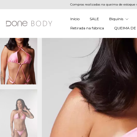
Compras realizadas na queima de estoque não possuem troc
Início
SALE
Biquínis
Retirada na fábrica
QUEIMA DE