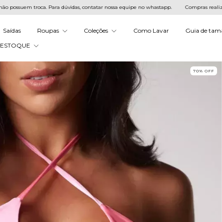
a. Para dúvidas, contatar nossa equipe no whastapp.
Compras realizadas na queima 
Saídas
Roupas
Coleções
Como Lavar
Guia de tam
 ESTOQUE
70
%
OFF