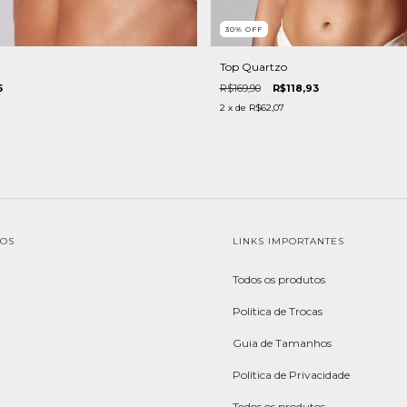
30
%
OFF
Top Quartzo
5
R$169,90
R$118,93
2
x de
R$62,07
TOS
LINKS IMPORTANTES
Todos os produtos
Política de Trocas
Guia de Tamanhos
Política de Privacidade
Todos os produtos