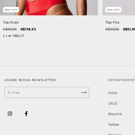
50
%
OFF
30
%
OFF
Top Fita
Top Rubi
R$103,90
R$51,9
R$169,90
R$118,93
2
x de
R$62,07
ASSINE NOSSA NEWSLETTER
DEPARTAMEN
Início
SALE
Biquínis
Saídas
Roupas