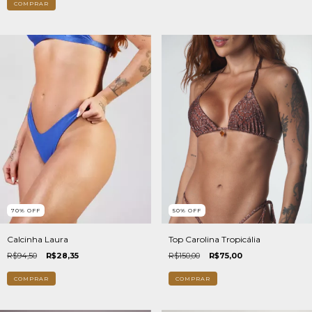
COMPRAR
70
%
OFF
50
%
OFF
Calcinha Laura
Top Carolina Tropicália
R$94,50
R$28,35
R$150,00
R$75,00
COMPRAR
COMPRAR