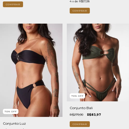
4
x de
R$57,08
COMPRAR
COMPRAR
70
%
OFF
Conjunto Bali
70
%
OFF
R$279,90
R$83,97
Conjunto Luz
COMPRAR