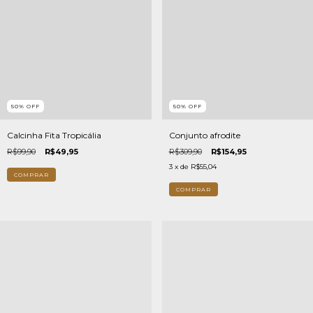
50
%
OFF
50
%
OFF
Calcinha Fita Tropicália
Conjunto afrodite
R$99,90
R$49,95
R$309,90
R$154,95
3
x de
R$55,04
COMPRAR
COMPRAR