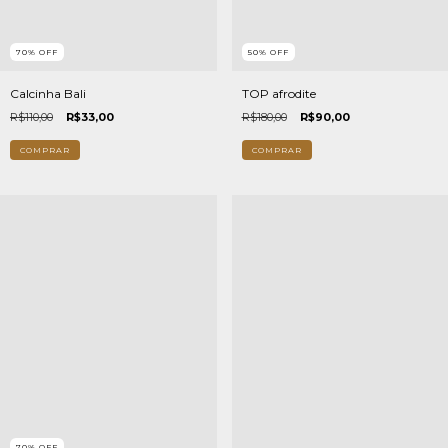
70
%
OFF
50
%
OFF
Calcinha Bali
TOP afrodite
R$110,00
R$33,00
R$180,00
R$90,00
COMPRAR
COMPRAR
70
%
OFF