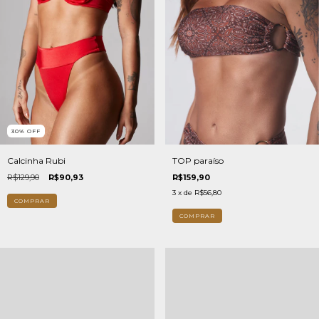
30
%
OFF
TOP paraíso
Calcinha Rubi
R$159,90
R$129,90
R$90,93
3
x de
R$56,80
COMPRAR
COMPRAR