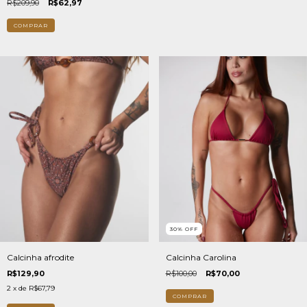
R$209,90
R$62,97
COMPRAR
30
%
OFF
Calcinha Carolina
Calcinha afrodite
R$100,00
R$70,00
R$129,90
2
x de
R$67,79
COMPRAR