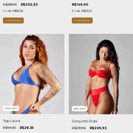
R$289,90
R$202,93
R$149,90
4
x de
R$55,18
3
x de
R$53,25
COMPRAR
COMPRAR
70
%
OFF
30
%
OFF
Top Laura
Conjunto Rubi
R$94,50
R$28,35
R$299,90
R$209,93