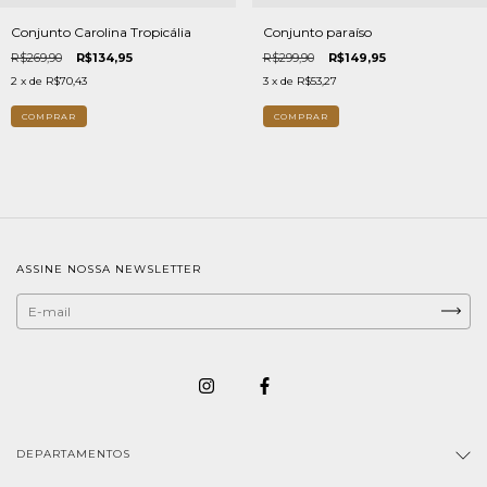
Conjunto Carolina Tropicália
Conjunto paraíso
R$269,90
R$134,95
R$299,90
R$149,95
2
x de
R$70,43
3
x de
R$53,27
COMPRAR
COMPRAR
ASSINE NOSSA NEWSLETTER
DEPARTAMENTOS