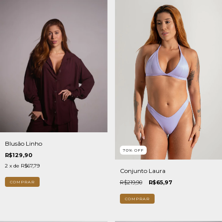
Blusão Linho
70
%
OFF
R$129,90
2
x de
R$67,79
Conjunto Laura
R$219,90
R$65,97
COMPRAR
COMPRAR