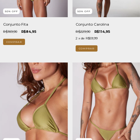
50
%
OFF
50
%
OFF
Conjunto Fita
Conjunto Carolina
R$169,90
R$84,95
R$229,90
R$114,95
2
x de
R$59,99
COMPRAR
COMPRAR