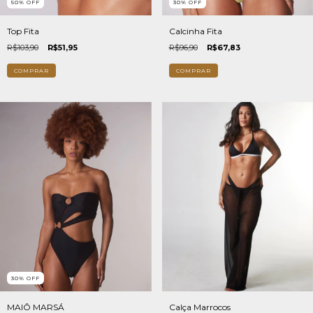
50
%
OFF
30
%
OFF
Top Fita
Calcinha Fita
R$103,90
R$51,95
R$96,90
R$67,83
COMPRAR
COMPRAR
30
%
OFF
MAIÔ MARSÁ
Calça Marrocos