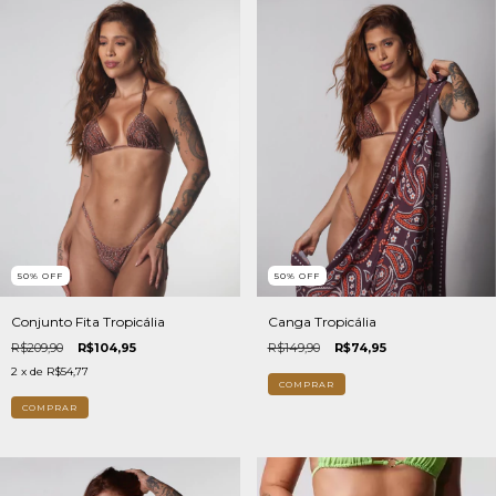
50
%
OFF
50
%
OFF
Conjunto Fita Tropicália
Canga Tropicália
R$209,90
R$104,95
R$149,90
R$74,95
2
x de
R$54,77
COMPRAR