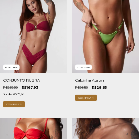
30
%
OFF
70
%
OFF
CONJUNTO RUBRA
Calcinha Aurora
R$239,90
R$167,93
R$95,50
R$28,65
3
x de
R$59,65
COMPRAR
COMPRAR