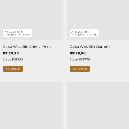
ATÉ 25% OFF
ATÉ 25% OFF
EM QUANTIDADE
EM QUANTIDADE
Calça Wide Slin Animal Print
Calça Wide Slin Marrom
R$129,90
R$129,90
2
x de
R$67,79
2
x de
R$67,79
COMPRAR
COMPRAR