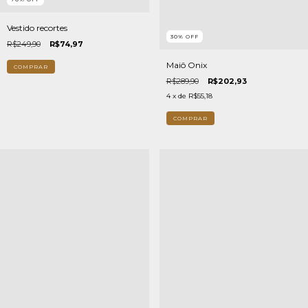
Vestido recortes
30
%
OFF
R$249,90
R$74,97
Maiô Onix
COMPRAR
R$289,90
R$202,93
4
x de
R$55,18
COMPRAR