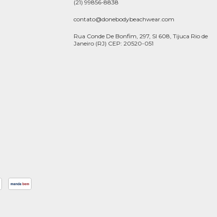
(21) 99856-8838
contato@donebodybeachwear.com
Rua Conde De Bonfim, 297, Sl 608, Tijuca Rio de
Janeiro (RJ) CEP: 20520-051