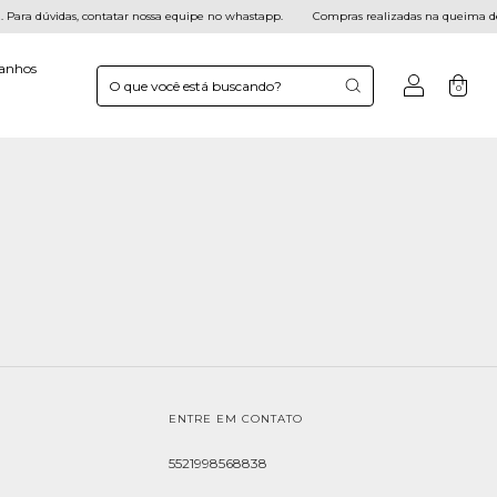
ara dúvidas, contatar nossa equipe no whastapp.
Compras realizadas na queima de e
anhos
0
ENTRE EM CONTATO
5521998568838