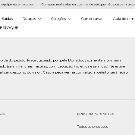
equipe no whastapp.
Compras realizadas na queima de estoque não possuem troca. P
Saídas
Roupas
Coleções
Como Lavar
Guia de tam
 ESTOQUE
ento da do pedido. Frete custeado por pela DoneBody somente a primeira
tado (sem manchas, rasuras, com proteção higiênica e sem uso). Se estiver
realizar o estorno do valor. Caso a peça venha com algum defeito, será retiro
TOS
LINKS IMPORTANTES
Todos os produtos